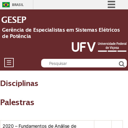
BRASIL
Simplifique!
GESEP
Comunica BR
Gerência de Especialistas em Sistemas Elétricos
Participe
de Potência
Acesso à informação
Legislação
Canais
☰
Disciplinas
Palestras
2020 – Fundamentos de Análise de