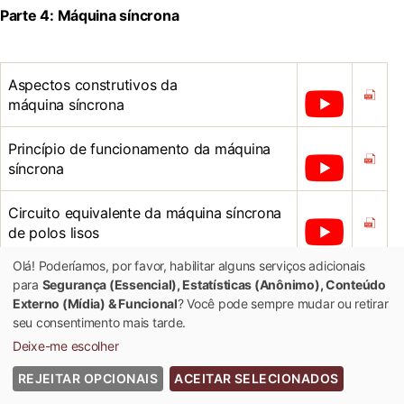
Parte 4: Máquina síncrona
Aspectos construtivos da
máquina síncrona
Princípio de funcionamento da máquina
síncrona
Circuito equivalente da máquina síncrona
de polos lisos
Olá! Poderíamos, por favor, habilitar alguns serviços adicionais
Diagrama fasorial da máquina síncrona de
para
Segurança (Essencial), Estatísticas (Anônimo), Conteúdo
polos lisos
Externo (Mídia) & Funcional
? Você pode sempre mudar ou retirar
seu consentimento mais tarde.
Deixe-me escolher
Ensaios de determinação dos parâmetros
REJEITAR OPCIONAIS
ACEITAR SELECIONADOS