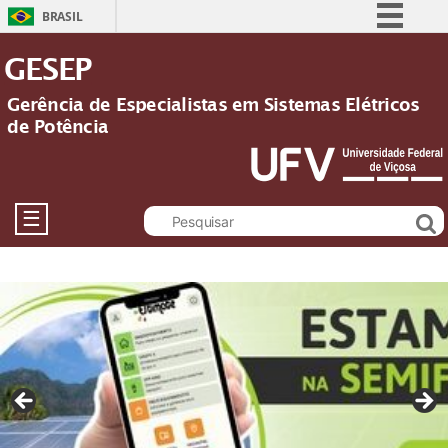
BRASIL
Simplifique!
GESEP
Comunica BR
Gerência de Especialistas em Sistemas Elétricos
Participe
de Potência
Acesso à informação
Legislação
Canais
☰