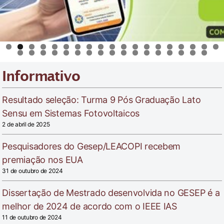
0
1
2
3
4
5
6
7
8
9
Informativo
0
1
2
3
4
5
6
7
8
9
0
1
2
3
4
5
6
Resultado seleção: Turma 9 Pós Graduação Lato
Sensu em Sistemas Fotovoltaicos
2 de abril de 2025
Pesquisadores do Gesep/LEACOPI recebem
premiação nos EUA
31 de outubro de 2024
Dissertação de Mestrado desenvolvida no GESEP é a
melhor de 2024 de acordo com o IEEE IAS
11 de outubro de 2024