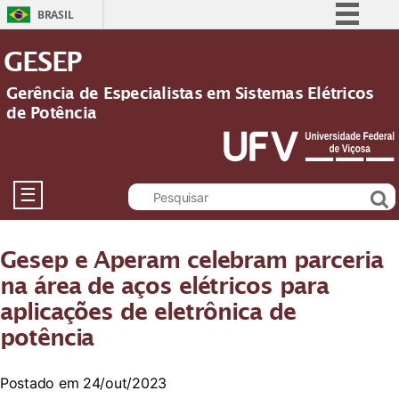
BRASIL
Simplifique!
GESEP
Comunica BR
Gerência de Especialistas em Sistemas Elétricos
Participe
de Potência
Acesso à informação
Legislação
Canais
☰
Gesep e Aperam celebram parceria
na área de aços elétricos para
aplicações de eletrônica de
potência
Postado em 24/out/2023