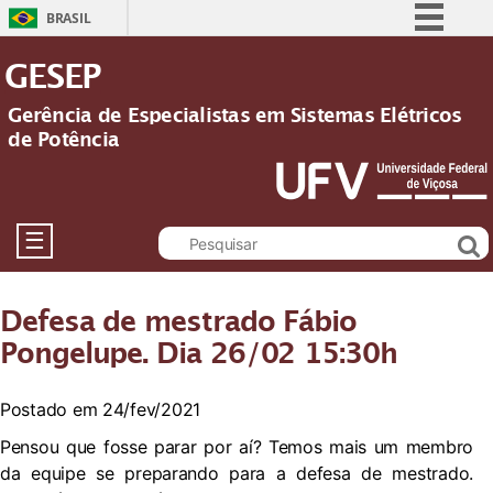
BRASIL
Simplifique!
GESEP
Comunica BR
Gerência de Especialistas em Sistemas Elétricos
Participe
de Potência
Acesso à informação
Legislação
Canais
☰
Defesa de mestrado Fábio
Pongelupe. Dia 26/02 15:30h
Postado em 24/fev/2021
Pensou que fosse parar por aí? Temos mais um membro
da equipe se preparando para a defesa de mestrado.